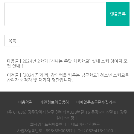
댓글등록
목록
다음글 |
2024년 2학기 [신나는 주말 체육학교] 실내 스키 참여자 모
집 안내!!
이전글 |
[2024 꿈과 끼, 창의력을 키우는 남구학교] 청소년 스키교육
참여자 합격자 및 대기자 명단입니다.
이용약관
개인정보취급방침
이메일주소무단수집거부
(우:61636) 광주광역시 남구 천변좌로338번길 16 동강오피스텔 B1 광주
실내스키장
회사명 : 드림피플엔터
대표이사 : 김현균
사업자등록번호 : 896-88-00597
Tel :
062-416-1100